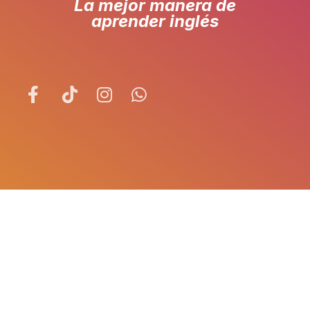
La mejor manera de
aprender inglés
¡HABLEMOS!
© 2026 CEM english - Hecho con
♥
por
INDES Group