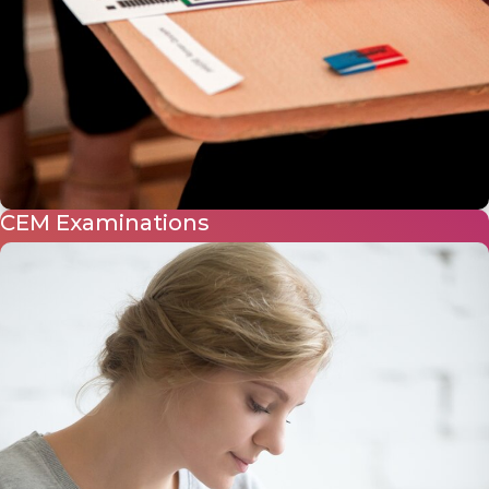
CEM Examinations
CEM English ofrece el servicio de evaluación de alumnos de
todos aquellos profesores del país que desean otorgar a sus
estudiantes una certificación de su nivel de inglés. Los
CEE (CEM English Examinations)
están adecuados al context
nacional con la excelencia y rigurosidad de los exámenes
internacionales más reconocidos.
+ INFO