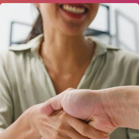
Los
PEIC
son exámenes escritos y orales que certifican
internacionalmente el uso del idioma en todos los niveles y
edades.
Integran las 4 habilidades lingüísticas (escucha y lectura
comprensiva; producción escrita y oral) y tienen como finalidad
evaluar de forma positiva, comunicativa y en concordancia con
las habilidades requeridas en el mundo real, el uso del idioma.
+ INFO