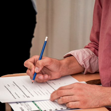
En el área corporativa, ofrecemos cursos in-company o en sede
para distintas empresas que desean capacitar a sus
colaboradores en el idioma inglés. Nuestros estudiantes
también cuentan con la posibilidad de preparar y rendir los
Exámenes Oficiales Internacionales Pearson (PTE) y obtener de
este modo una certificación internacional de su competencia
lingüística.
+ INFO