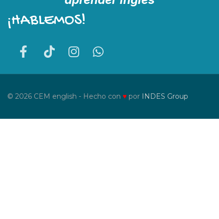
¡HABLEMOS!
© 2026 CEM english - Hecho con
♥
por
INDES Group